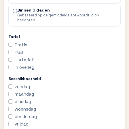
Binnen 3 dagen
Gebaseerd op de gemiddelde antwoordtijd op
berichten.
Tarief
Gratis
PGB
Uurtarief
In overleg
Beschikbaarheid
zondag
maandag
dinsdag
woensdag
donderdag
vrijdag