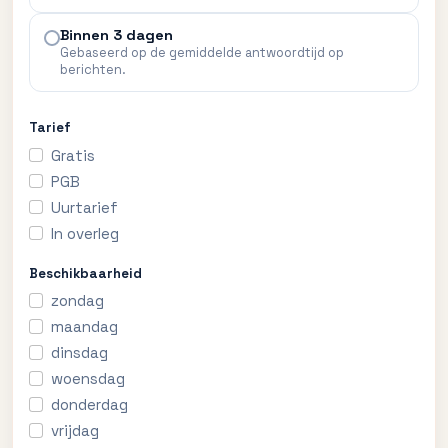
Binnen 3 dagen
Gebaseerd op de gemiddelde antwoordtijd op
berichten.
Tarief
Gratis
PGB
Uurtarief
In overleg
Beschikbaarheid
zondag
maandag
dinsdag
woensdag
donderdag
vrijdag