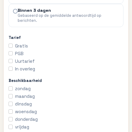
Binnen 3 dagen
Gebaseerd op de gemiddelde antwoordtijd op
berichten.
Tarief
Gratis
PGB
Uurtarief
In overleg
Beschikbaarheid
zondag
maandag
dinsdag
woensdag
donderdag
vrijdag