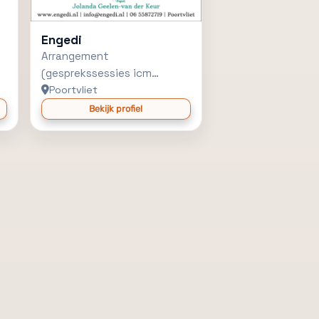
Engedi
Arrangement
(gesprekssessies icm
kortdurend verblijf)
Poortvliet
Bekijk profiel