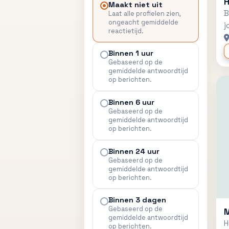
H
Maakt niet uit
B
Laat alle profielen zien,
Mantelzorgondersteuning
ongeacht gemiddelde
j
reactietijd.
Overig
Binnen 1 uur
Paramedische
Gebaseerd op de
therapieën
gemiddelde antwoordtijd
op berichten.
Pastoraat
Binnen 6 uur
Pleegzorg
Gebaseerd op de
gemiddelde antwoordtijd
op berichten.
Psychosociale hulp
Relatie en
Binnen 24 uur
gezinsbegeleiding
Gebaseerd op de
gemiddelde antwoordtijd
op berichten.
Rouwverwerking
Binnen 3 dagen
Specialistische zorg
of ondersteuning
Gebaseerd op de
M
gemiddelde antwoordtijd
H
op berichten.
Thuiszorg