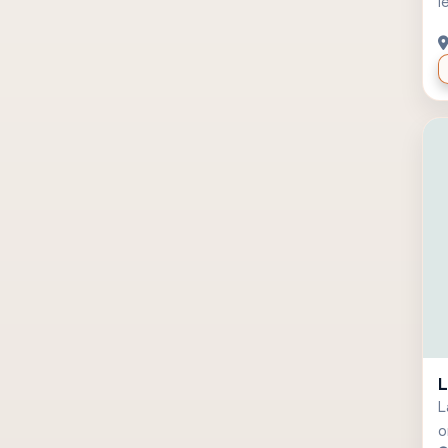
I
L
L
o