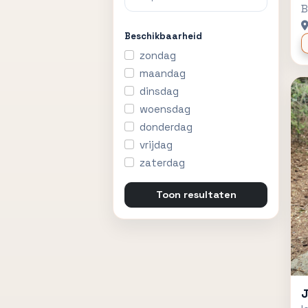
B
Verslavingszorg
Beschikbaarheid
zondag
Vitaliteitszorg /
preventieve zorg
maandag
dinsdag
woensdag
donderdag
vrijdag
zaterdag
Toon resultaten
J