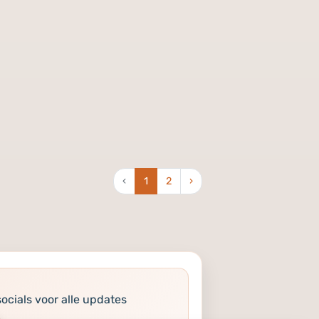
‹
1
2
›
socials voor alle updates