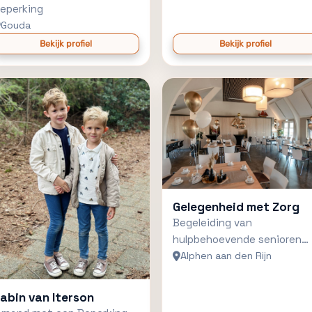
eperking
Gouda
Bekijk profiel
Bekijk profiel
Gelegenheid met Zorg
Begeleiding van
hulpbehoevende senioren
rondom jubilea
Alphen aan den Rijn
abin van Iterson