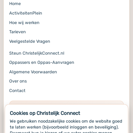
Home
ActiviteitenPlein
Hoe wij werken
Tarieven
Veelgestelde Vragen
Steun ChristelijkConnect.nl
Oppassers en Oppas-Aanvragen
Algemene Voorwaarden
Over ons
Contact
COMMUNITY
Cookies op Christelijk Connect
Volg ons op de socials voor alle updates
We gebruiken noodzakelijke cookies om de website goed
te laten werken (bijvoorbeeld inloggen en beveiliging).