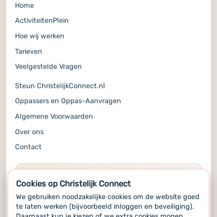
Home
ActiviteitenPlein
Hoe wij werken
Tarieven
Veelgestelde Vragen
Steun ChristelijkConnect.nl
Oppassers en Oppas-Aanvragen
Algemene Voorwaarden
Over ons
Contact
COMMUNITY
Cookies op Christelijk Connect
Volg ons op de socials voor alle updates
We gebruiken noodzakelijke cookies om de website goed
te laten werken (bijvoorbeeld inloggen en beveiliging).
Daarnaast kun je kiezen of we extra cookies mogen