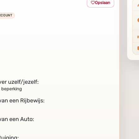
Opslaan
CCOUNT
ver uzelf/jezelf:
 beperking
 van een Rijbewijs:
 van een Auto:
tuiging: