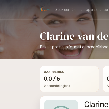
Zoek een Dienst
Openstaande 
Clarine van de
Bekijk profielinformatie, beschikbaa
WAARDERING
F
0.0 / 5
0 beoordeling(en)
A
Clarine