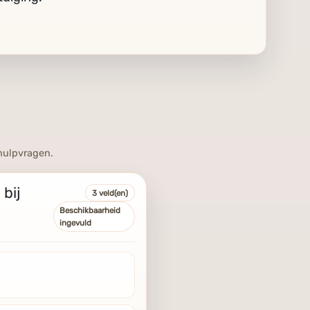
h
 hulpvragen.
 bij
3 veld(en)
Beschikbaarheid
ingevuld