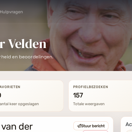
Hulpvragen
r Velden
rheid en beoordelingen.
AVORIETEN
PROFIELBEZOEKEN
0
157
antal keer opgeslagen
Totale weergaven
 van der
Ac
Stuur bericht