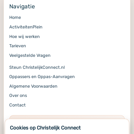
Navigatie
Home
ActiviteitenPlein
Hoe wij werken
Tarieven
Veelgestelde Vragen
Steun ChristelijkConnect.nl
Oppassers en Oppas-Aanvragen
Algemene Voorwaarden
Over ons
Contact
COMMUNITY
Cookies op Christelijk Connect
Volg ons op de socials voor alle updates