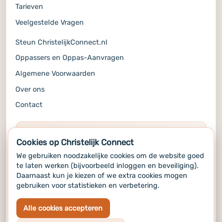
Tarieven
Veelgestelde Vragen
Steun ChristelijkConnect.nl
Oppassers en Oppas-Aanvragen
Algemene Voorwaarden
Over ons
Contact
COMMUNITY
Cookies op Christelijk Connect
Volg ons op de socials voor alle updates
We gebruiken noodzakelijke cookies om de website goed
te laten werken (bijvoorbeeld inloggen en beveiliging).
Daarnaast kun je kiezen of we extra cookies mogen
Info
gebruiken voor statistieken en verbetering.
Copyright 2024-2025 © ChristelijkConnect.nl
Alle cookies accepteren